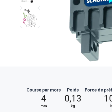
Course par mors
Poids
Force de pré
4
0,13
1
mm
kg