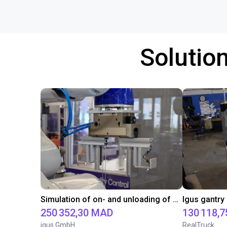
Solutio
Simulation of on- and unloading of a machine for a customer
250 352,30 MAD
130 118,
igus GmbH
RealTruck