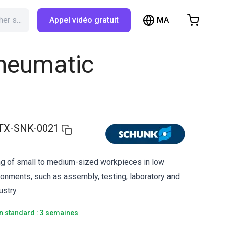
MA
Rechercher sur RBTX…
Appel vidéo gratuit
hopping Cart
t is empty
pneumatic
Browse the shop
TX-SNK-0021
ng of small to medium-sized workpieces in low
onments, such as assembly, testing, laboratory and
ustry.
on standard : 3 semaines