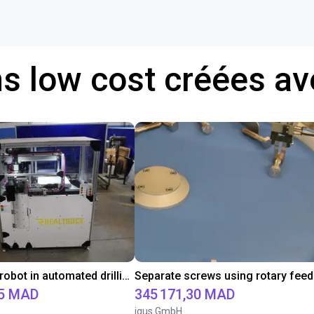
ns low cost créées a
Igus gantry robot in automated drilling machine for ladder support legs of pick-up truck caps.
75 MAD
345 171,30 MAD
igus GmbH