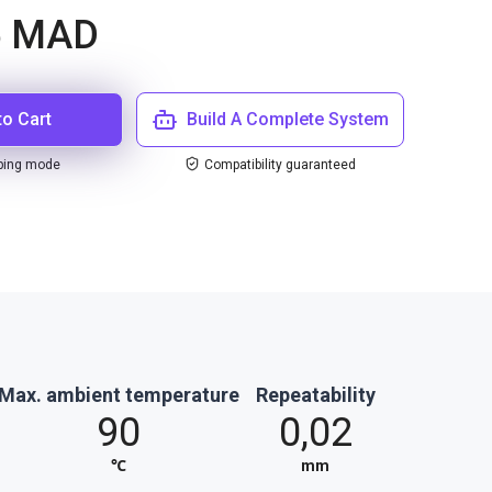
5 MAD
to Cart
Build A Complete System
ping mode
Compatibility guaranteed
Max. ambient temperature
Repeatability
90
0,02
℃
mm