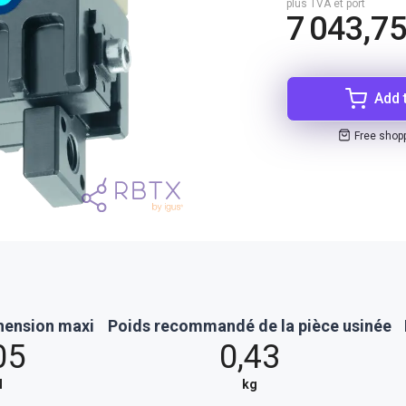
plus TVA et port
7 043,7
Add 
Free shop
hension maxi
Poids recommandé de la pièce usinée
05
0,43
N
kg