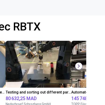
vec RBTX
Separate screws using rotary feeder and robot
Testing and sorting out different parts
80 632,25 MAD
145 748,08 MAD
Nedschroef Schrozberg GmbH
TOPP Fördertechnik