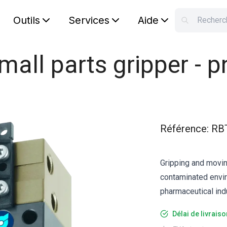
Outils
Services
Aide
S
Your car
mall parts gripper - 
Référence
:
RB
Gripping and movi
contaminated envir
pharmaceutical ind
Délai de livrais