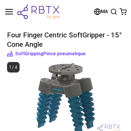
Shopping Cart
MA
Your cart is empty
Four Finger Centric SoftGripper - 15°
Browse the shop
Cone Angle
SoftGripping
Pince pneumatique
1
/
4