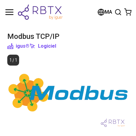
Shopping Cart
MA
Your cart is empty
Modbus TCP/IP
Browse the shop
igus®
Logiciel
1
/
1