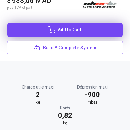
3 988,06 MAD
plus TVA et port
Add to Cart
Build A Complete System
Charge utile maxi
Dépression maxi
2
-900
kg
mbar
Poids
0,82
kg