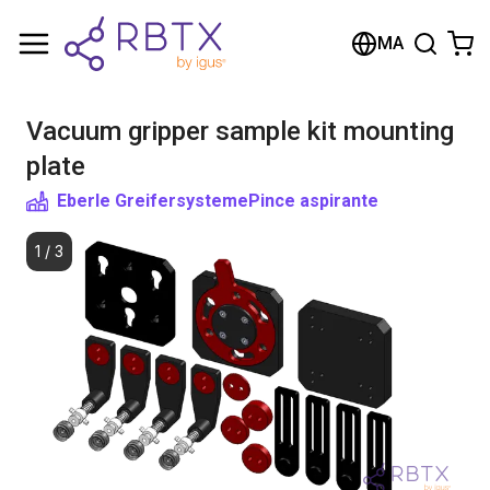
Shopping Cart
MA
Your cart is empty
Vacuum gripper sample kit mounting
Browse the shop
plate
Eberle Greifersysteme
Pince aspirante
1
/
3