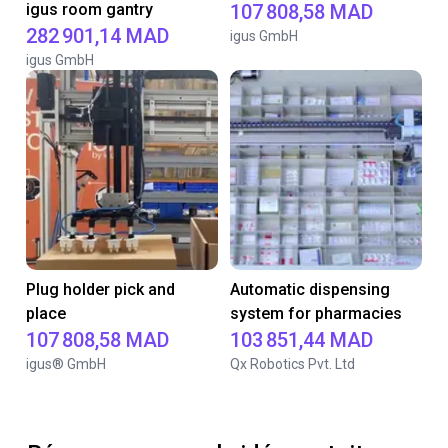
igus room gantry
107 808,58 MAD
282 901,14 MAD
igus GmbH
igus GmbH
Plug holder pick and
Automatic dispensing
place
system for pharmacies
107 808,58 MAD
103 851,44 MAD
igus® GmbH
Qx Robotics Pvt. Ltd